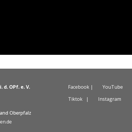
 d. OPf. e. V.
Facebook |
YouTube
Tiktok
|
Instagram
band Oberpfalz
den.de