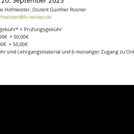
 20. September 2025
as Hofmeister, Dozent Günther Rosner
fmeister@fv-weiden.de
sgebühr* + Prüfungsgebühr
00€ + 50,00€
00€ + 50,00€
hr sind Lehrgangsmaterial und 6-monatiger Zugang zu Onli